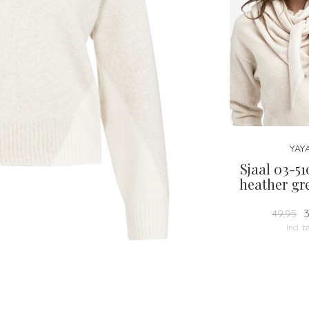
YAY
Sjaal 03-5
heather gr
3
49,95
Incl. b