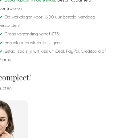
Beschikbaar in de winkel:
Beschikbaarheid
controleren
Op werkdagen voor 16.00 uur besteld, vandaag
verzonden!
Gratis verzending vanaf €75
Bezoek onze winkel in Uitgeest!
Betaal zoals jij wilt kies uit iDeal, PayPal, Creditcard of
Klarna
 compleet!
ducten