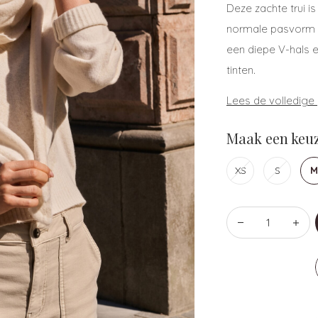
Deze zachte trui i
normale pasvorm 
een diepe V-hals e
tinten.
Lees de volledige
Maak een keuz
XS
S
M