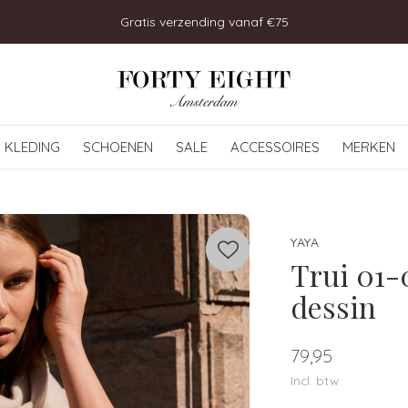
Bezoek onze winkel in Uitgeest!
KLEDING
SCHOENEN
SALE
ACCESSOIRES
MERKEN
YAYA
Trui 01-
dessin
79,95
Incl. btw