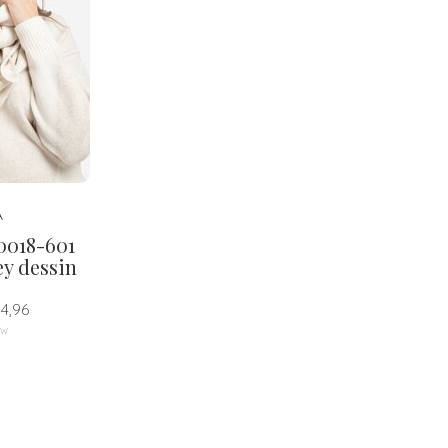
A
10018-601
ey dessin
4,96
tw