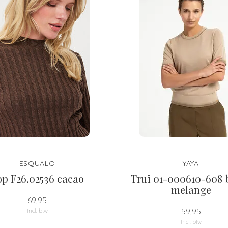
ESQUALO
YAYA
op F26.02536 cacao
Trui 01-000610-608 
melange
69,95
59,95
Incl. btw
Incl. btw