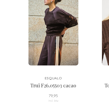
ESQUALO
Trui F26.05503 cacao
T
79,95
Incl. btw