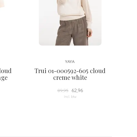
YAYA
cloud
Trui 01-000592-605 cloud
nge
creme white
62,96
89,95
Incl. btw