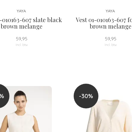
YAYA
YAYA
-010163-607 slate black
Vest 01-010163-607 fo
brown melange
brown melange
59,95
59,95
Incl. btw
Incl. btw
0%
-30%