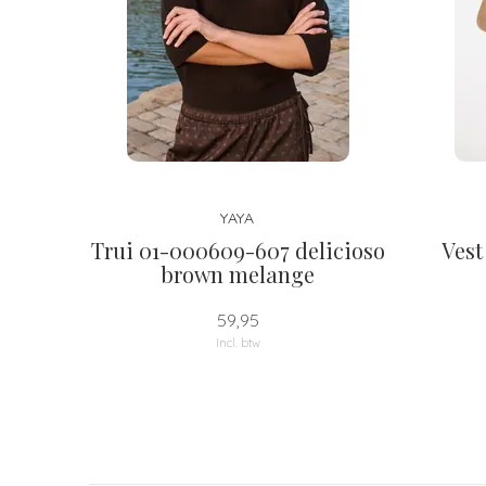
YAYA
Trui 01-000609-607 delicioso
Vest
brown melange
59,95
Incl. btw