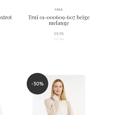
YAYA
xtrot
Trui 01-000609-607 beige
melange
59,95
Incl. btw
-30%