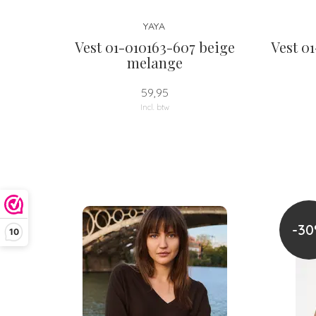
YAYA
Vest 01-010163-607 beige
Vest 01
melange
59,95
Incl. btw
-3
10