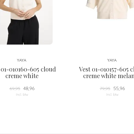
YAYA
YAYA
 01-010160-605 cloud
Vest 01-010157-605 
creme white
creme white mela
48,96
55,96
69,95
79,95
Incl. btw
Incl. btw