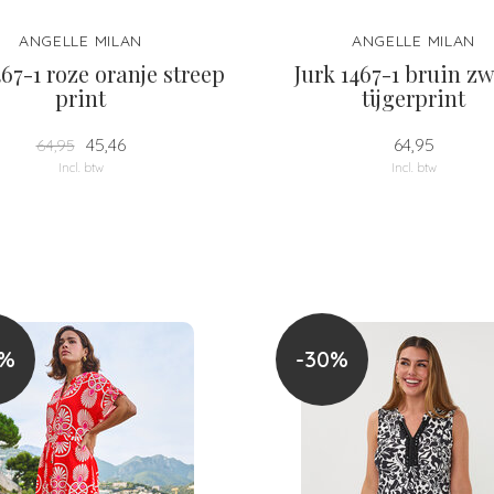
ANGELLE MILAN
ANGELLE MILAN
467-1 roze oranje streep
Jurk 1467-1 bruin zw
print
tijgerprint
45,46
64,95
64,95
Incl. btw
Incl. btw
0%
-30%