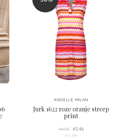
ANGELLE MILAN
06
Jurk 1622 roze oranje streep
e
print
45,46
64,95
Incl. btw