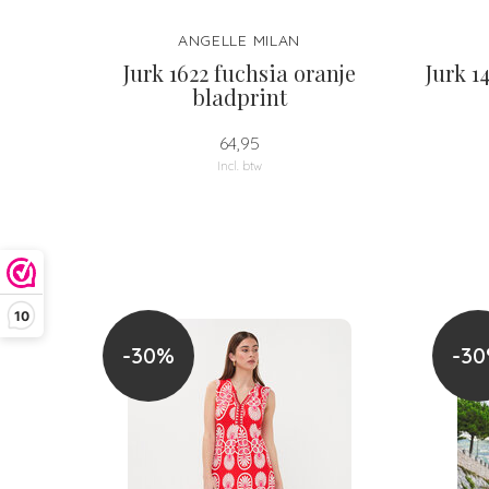
ANGELLE MILAN
Jurk 1622 fuchsia oranje
Jurk 1
bladprint
64,95
Incl. btw
10
-30%
-3