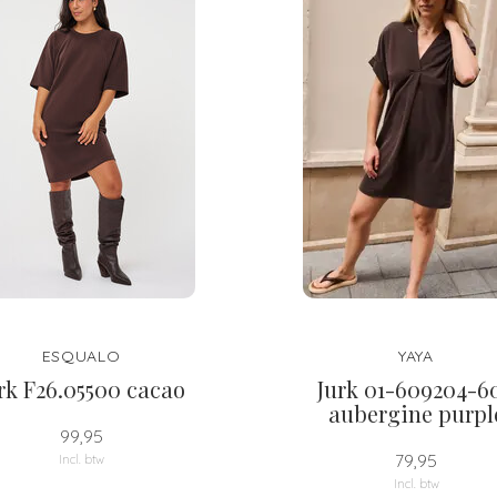
ESQUALO
YAYA
rk F26.05500 cacao
Jurk 01-609204-6
aubergine purpl
99,95
79,95
Incl. btw
Incl. btw