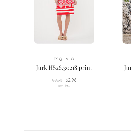
ESQUALO
Jurk HS26.30218 print
Ju
62,96
89,95
Incl. btw