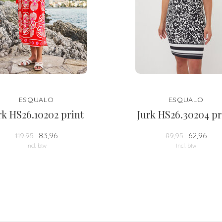
ESQUALO
ESQUALO
rk HS26.10202 print
Jurk HS26.30204 pr
83,96
62,96
119,95
89,95
Incl. btw
Incl. btw