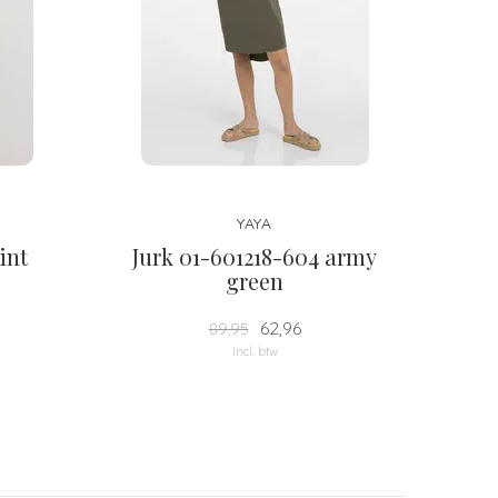
YAYA
int
Jurk 01-601218-604 army
green
62,96
89,95
Incl. btw