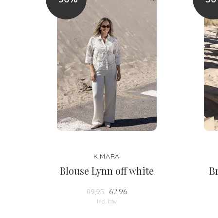
KIMARA
Blouse Lynn off white
B
62,96
89,95
Incl. btw