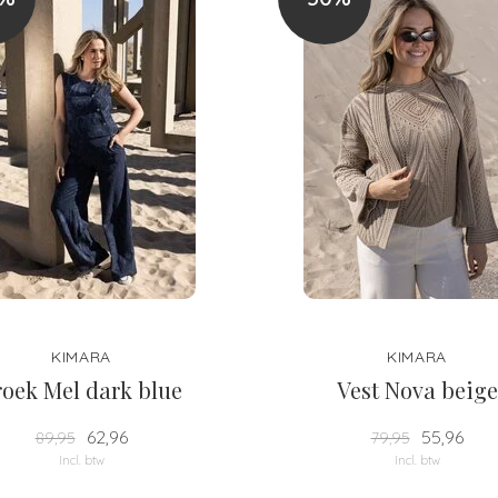
KIMARA
KIMARA
roek Mel dark blue
Vest Nova beige
62,96
55,96
89,95
79,95
Incl. btw
Incl. btw