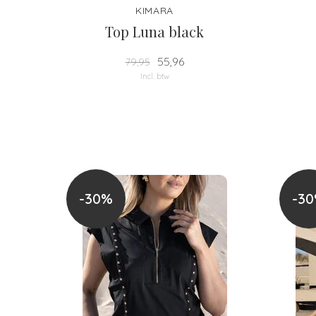
KIMARA
Top Luna black
55,96
79,95
Incl. btw
-30%
-3