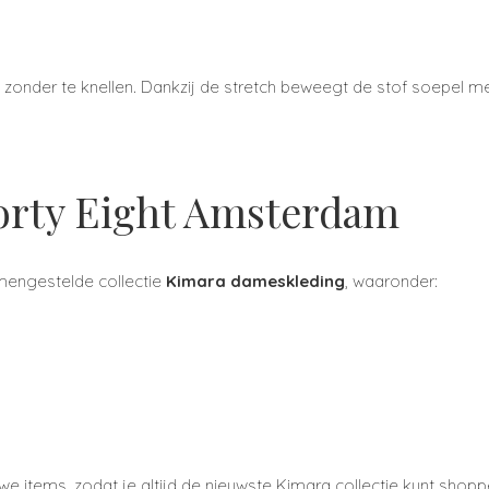
 zonder te knellen. Dankzij de stretch beweegt de stof soepel m
Forty Eight Amsterdam
amengestelde collectie
Kimara dameskleding
, waaronder:
e items, zodat je altijd de nieuwste Kimara collectie kunt shopp