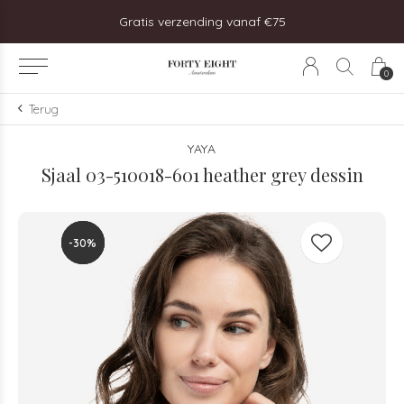
steld, vandaag verzonden!
Gratis verzending vanaf €75
0
Terug
YAYA
Sjaal 03-510018-601 heather grey dessin
-30%
-30%
-30%