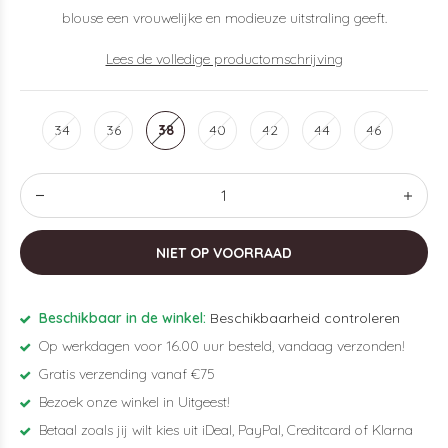
blouse een vrouwelijke en modieuze uitstraling geeft.
Lees de volledige productomschrijving
34
36
38
40
42
44
46
NIET OP VOORRAAD
Beschikbaar in de winkel:
Beschikbaarheid controleren
Op werkdagen voor 16.00 uur besteld, vandaag verzonden!
Gratis verzending vanaf €75
Bezoek onze winkel in Uitgeest!
Betaal zoals jij wilt kies uit iDeal, PayPal, Creditcard of Klarna