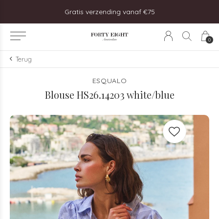
steld, vandaag verzonden!
Gratis verzending vanaf €75
0
Terug
ESQUALO
Blouse HS26.14203 white/blue