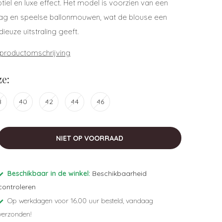
tiel en luxe effect. Het model is voorzien van een
kraag en speelse ballonmouwen, wat de blouse een
ieuze uitstraling geeft.
 productomschrijving
e:
8
40
42
44
46
NIET OP VOORRAAD
Beschikbaar in de winkel:
Beschikbaarheid
controleren
Op werkdagen voor 16.00 uur besteld, vandaag
verzonden!