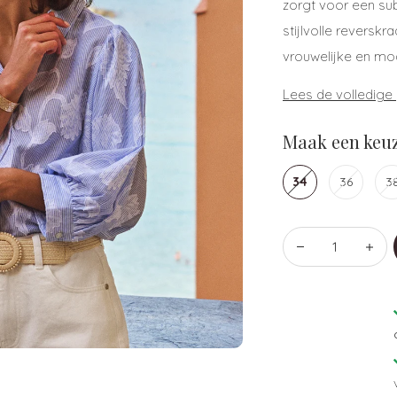
zorgt voor een sub
stijlvolle revers
vrouwelijke en mod
Lees de volledige
Maak een keuz
34
36
3