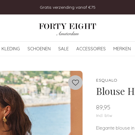
Bezoek onze winkel in Uitgeest!
KLEDING
SCHOENEN
SALE
ACCESSOIRES
MERKEN
ESQUALO
Blouse H
89,95
Incl. btw
Elegante blouse in