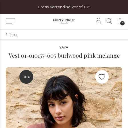
steld, vandaag verzonden!
Gratis verzending vanaf €75
0
Terug
YAYA
Vest 01-010157-605 burlwood pink melange
-30%
-30%