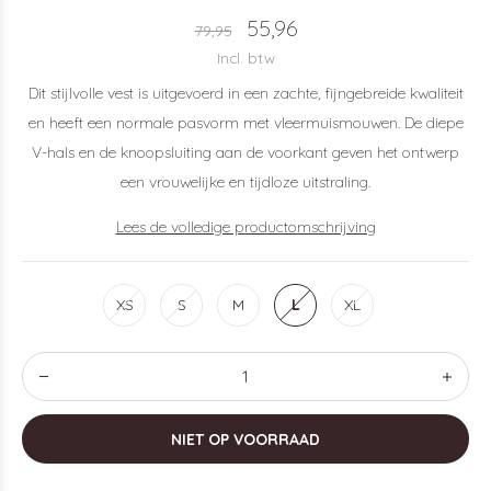
55,96
79,95
Incl. btw
Dit stijlvolle vest is uitgevoerd in een zachte, fijngebreide kwaliteit
en heeft een normale pasvorm met vleermuismouwen. De diepe
V-hals en de knoopsluiting aan de voorkant geven het ontwerp
een vrouwelijke en tijdloze uitstraling.
Lees de volledige productomschrijving
XS
S
M
L
XL
NIET OP VOORRAAD