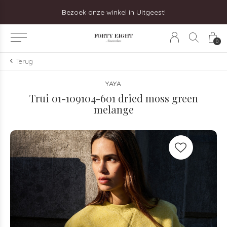
Bezoek onze winkel in Uitgeest!
0
Terug
YAYA
Trui 01-109104-601 dried moss green
melange