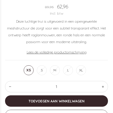
62,96
89,95
Incl. btw
Deze luchtige trui is uitgevoerd in een opengewerkte
meshstructuur die zorgt voor een subtiel transparant effect. Het
ontwerp heeft raglanmouwen, een ronde hals en een normale
pasvorm voor een moderne uitstraling.
Lees de volledige productomschrijving
XS
S
M
L
XL
TOEVOEGEN AAN WINKELWAGEN