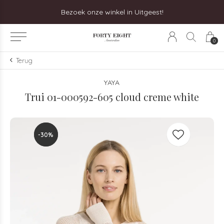
Bezoek onze winkel in Uitgeest!
0
Terug
YAYA
Trui 01-000592-605 cloud creme white
-30%
-30%