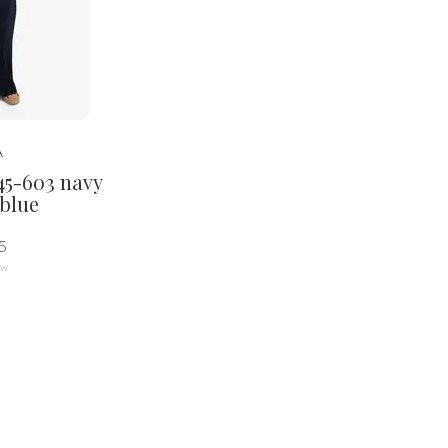
A
45-603 navy
 blue
5
tw