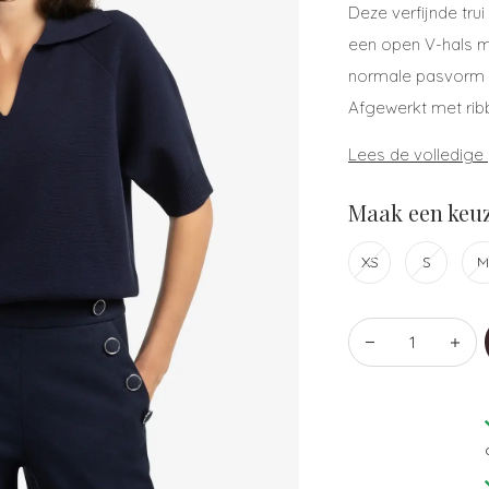
Deze verfijnde tru
een open V-hals m
normale pasvorm z
Afgewerkt met ribb
Lees de volledige
Maak een keuz
XS
S
M