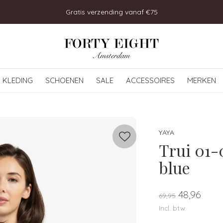
Bezoek onze winkel in Uitgeest!
KLEDING
SCHOENEN
SALE
ACCESSOIRES
MERKEN
YAYA
Trui 01-
blue
48,96
69,95
Incl. btw