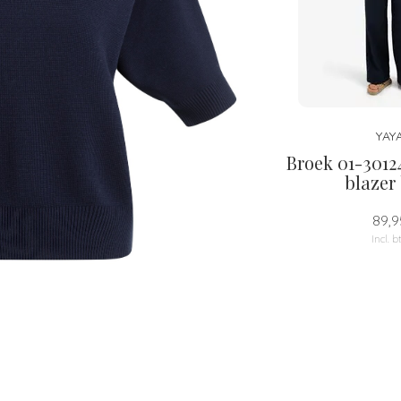
YAY
Broek 01-3012
blazer
89,9
Incl. b