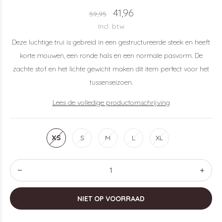
41,96
59,95
Incl. btw
Deze luchtige trui is gebreid in een gestructureerde steek en heeft
korte mouwen, een ronde hals en een normale pasvorm. De
zachte stof en het lichte gewicht maken dit item perfect voor het
tussenseizoen.
Lees de volledige productomschrijving
XS
S
M
L
XL
NIET OP VOORRAAD