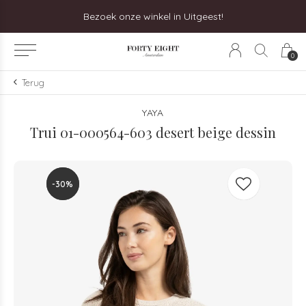
Bezoek onze winkel in Uitgeest!
0
Terug
YAYA
Trui 01-000564-603 desert beige dessin
-30%
-30%