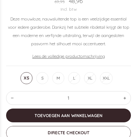
48,96
69,95
Incl. btw
Deze mouwloze, nauwsluitende top is een veelzijdige essential
voor iedere garderobe. Dankzij het subtiele ribdetail krijgt de top
een moderne en verfijnde uitstraling, terwijl de aangesloten
pasvorm het silhouet mooi accentueert.
Lees de volledige productomschrijving
XS
S
M
L
XL
XXL
TOEVOEGEN AAN WINKELWAGEN
DIRECTE CHECKOUT