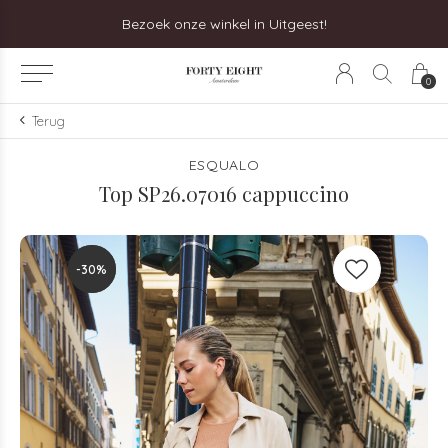
Bezoek onze winkel in Uitgeest!
0
Terug
ESQUALO
Top SP26.07016 cappuccino
-30%
-30%