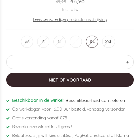
48,96
69,95
Incl. btw
Lees de volledige productomschrijving
XS
S
M
L
XL
XXL
NIET OP VOORRAAD
Beschikbaar in de winkel:
Beschikbaarheid controleren
Op werkdagen voor 16.00 uur besteld, vandaag verzonden!
Gratis verzending vanaf €75
Bezoek onze winkel in Uitgeest!
Betaal zoals jij wilt kies uit iDeal, PayPal, Creditcard of Klarna