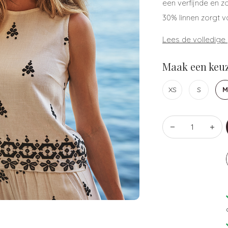
een verfijnde en z
30% linnen zorgt v
Lees de volledige
Maak een keuz
XS
S
M