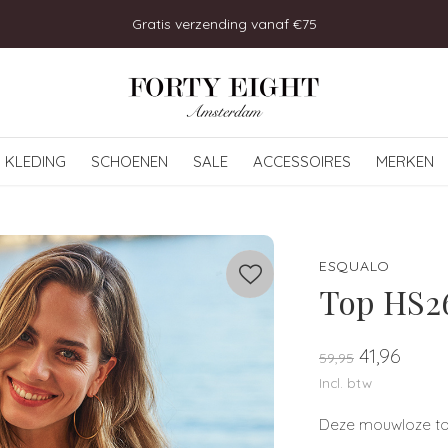
Gratis verzending vanaf €75
KLEDING
SCHOENEN
SALE
ACCESSOIRES
MERKEN
ESQUALO
Top HS26
41,96
59,95
Incl. btw
Deze mouwloze top