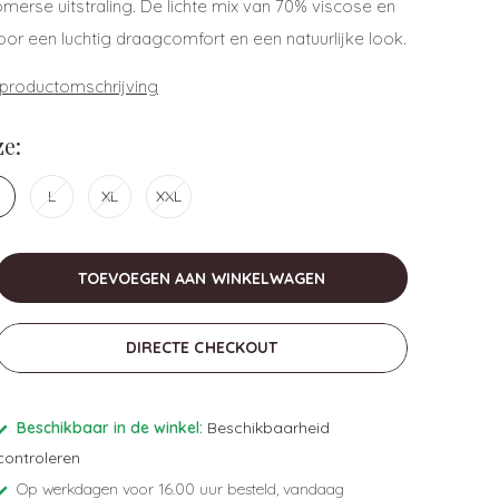
omerse uitstraling. De lichte mix van 70% viscose en
oor een luchtig draagcomfort en een natuurlijke look.
 productomschrijving
e:
L
XL
XXL
TOEVOEGEN AAN WINKELWAGEN
DIRECTE CHECKOUT
Beschikbaar in de winkel:
Beschikbaarheid
controleren
Op werkdagen voor 16.00 uur besteld, vandaag