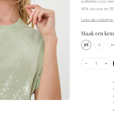
pailletten voor ee
65% viscose en 35
Lees de volledige
Maak een keuz
XS
S
M