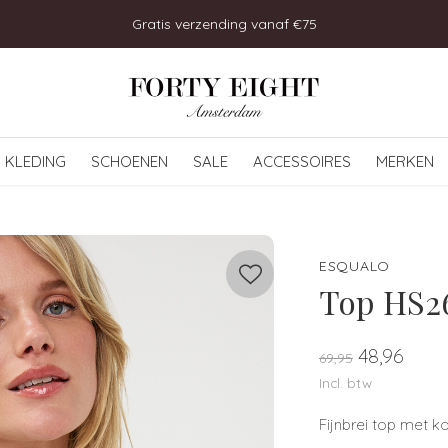
Bezoek onze winkel in Uitgeest!
KLEDING
SCHOENEN
SALE
ACCESSOIRES
MERKEN
ESQUALO
Top HS26
48,96
69,95
Incl. btw
Fijnbrei top met k