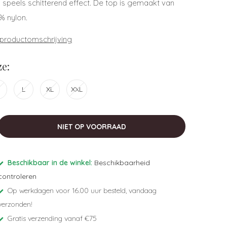
n speels schitterend effect. De top is gemaakt van
% nylon.
 productomschrijving
e:
L
XL
XXL
NIET OP VOORRAAD
Beschikbaar in de winkel:
Beschikbaarheid
controleren
Op werkdagen voor 16.00 uur besteld, vandaag
verzonden!
Gratis verzending vanaf €75