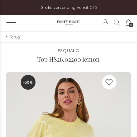
steld, vandaag verzonden!
Gratis verzending vanaf €75
0
Terug
ESQUALO
Top HS26.02200 lemon
-30%
-30%