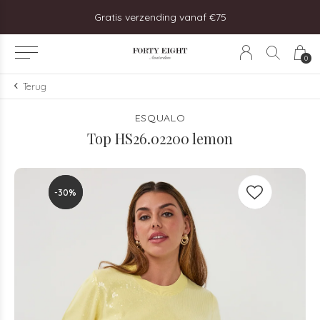
steld, vandaag verzonden!
Gratis verzending vanaf €75
0
Terug
ESQUALO
Top HS26.02200 lemon
-30%
-30%