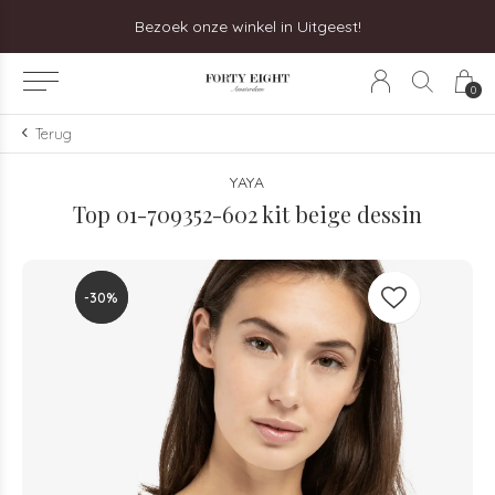
Bezoek onze winkel in Uitgeest!
0
Terug
YAYA
Top 01-709352-602 kit beige dessin
-30%
-30%