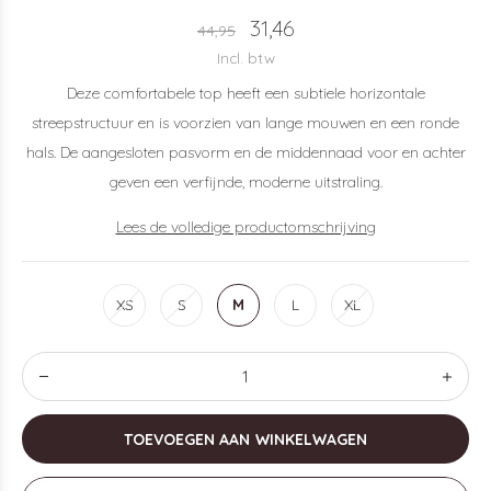
31,46
44,95
Incl. btw
Deze comfortabele top heeft een subtiele horizontale
streepstructuur en is voorzien van lange mouwen en een ronde
hals. De aangesloten pasvorm en de middennaad voor en achter
geven een verfijnde, moderne uitstraling.
Lees de volledige productomschrijving
XS
S
M
L
XL
TOEVOEGEN AAN WINKELWAGEN