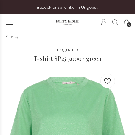
Bezoek onze winkel in Uitgeest!
0
Terug
ESQUALO
T-shirt SP25.30007 green