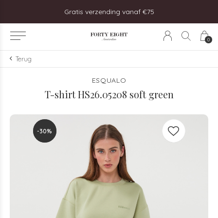
Bezoek onze winkel in Uitgeest!
0
Terug
ESQUALO
T-shirt HS26.05208 soft green
-30%
-30%