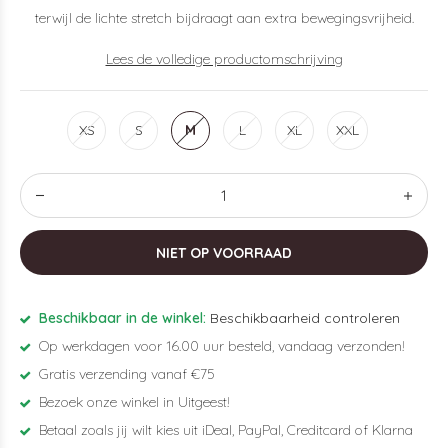
terwijl de lichte stretch bijdraagt aan extra bewegingsvrijheid.
Lees de volledige productomschrijving
XS
S
M
L
XL
XXL
NIET OP VOORRAAD
Beschikbaar in de winkel:
Beschikbaarheid controleren
Op werkdagen voor 16.00 uur besteld, vandaag verzonden!
Gratis verzending vanaf €75
Bezoek onze winkel in Uitgeest!
Betaal zoals jij wilt kies uit iDeal, PayPal, Creditcard of Klarna