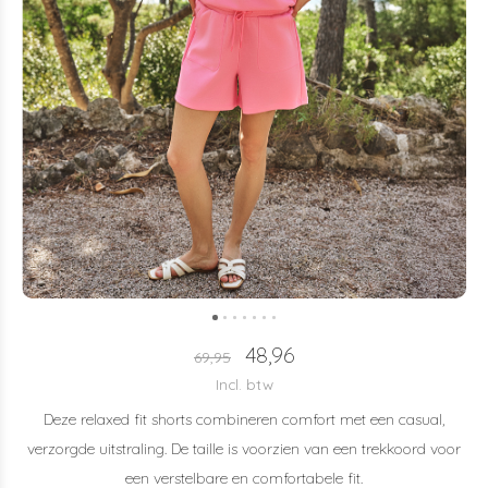
48,96
69,95
Incl. btw
Deze relaxed fit shorts combineren comfort met een casual,
verzorgde uitstraling. De taille is voorzien van een trekkoord voor
een verstelbare en comfortabele fit.