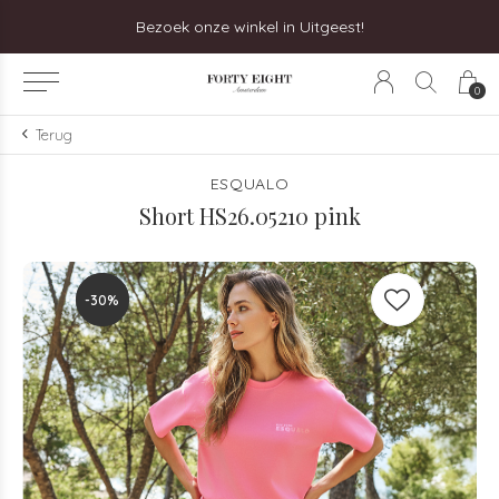
Bezoek onze winkel in Uitgeest!
0
Terug
ESQUALO
Short HS26.05210 pink
-30%
-30%