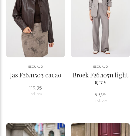
ESQUALO
ESQUALO
Jas F26.11503 cacao
Broek F26.10511 light
grey
119,95
99,95
Incl. btw
Incl. btw