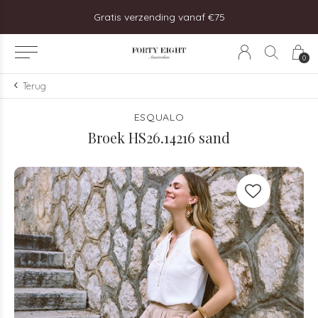
steld, vandaag verzonden!
Gratis verzending vanaf €75
0
Terug
ESQUALO
Broek HS26.14216 sand