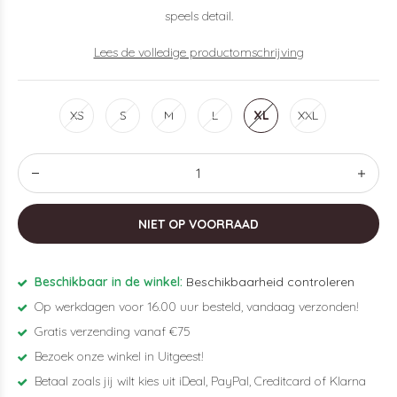
speels detail.
Lees de volledige productomschrijving
XS
S
M
L
XL
XXL
NIET OP VOORRAAD
Beschikbaar in de winkel:
Beschikbaarheid controleren
Op werkdagen voor 16.00 uur besteld, vandaag verzonden!
Gratis verzending vanaf €75
Bezoek onze winkel in Uitgeest!
Betaal zoals jij wilt kies uit iDeal, PayPal, Creditcard of Klarna