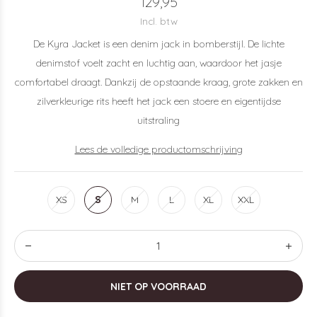
129,95
Incl. btw
De Kyra Jacket is een denim jack in bomberstijl. De lichte
denimstof voelt zacht en luchtig aan, waardoor het jasje
comfortabel draagt. Dankzij de opstaande kraag, grote zakken en
zilverkleurige rits heeft het jack een stoere en eigentijdse
uitstraling
Lees de volledige productomschrijving
XS
S
M
L
XL
XXL
NIET OP VOORRAAD