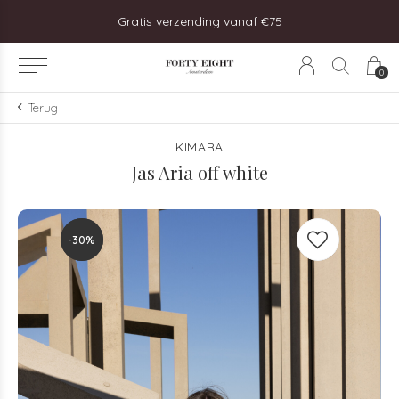
steld, vandaag verzonden!
Gratis verzending vanaf €75
0
Terug
KIMARA
Jas Aria off white
-30%
-30%