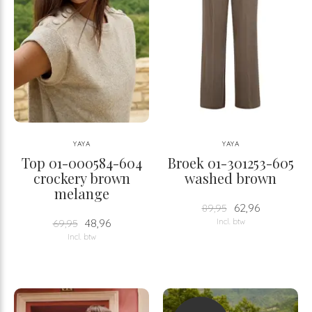
YAYA
YAYA
Top 01-000584-604
Broek 01-301253-605
crockery brown
washed brown
melange
62,96
89,95
48,96
Incl. btw
69,95
Incl. btw