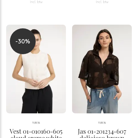
Incl. btw
Incl. btw
-30%
YAYA
YAYA
Vest 01-010160-605
Jas 01-201234-607
cloud creme white
delicioso brown