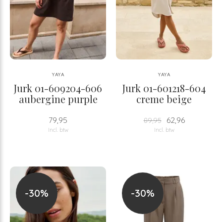
YAYA
YAYA
Jurk 01-609204-606
Jurk 01-601218-604
aubergine purple
creme beige
79,95
62,96
89,95
Incl. btw
Incl. btw
-30%
-30%