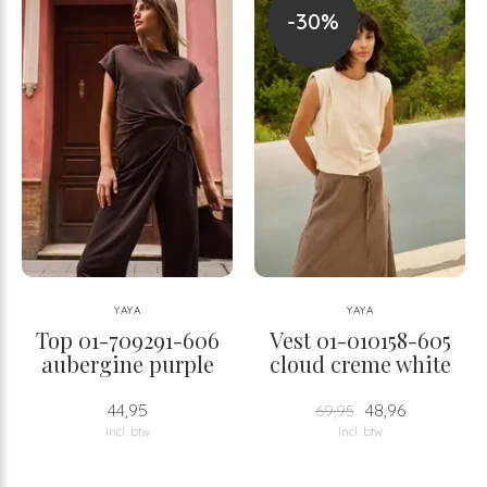
-30%
YAYA
YAYA
Top 01-709291-606
Vest 01-010158-605
aubergine purple
cloud creme white
44,95
48,96
69,95
Incl. btw
Incl. btw