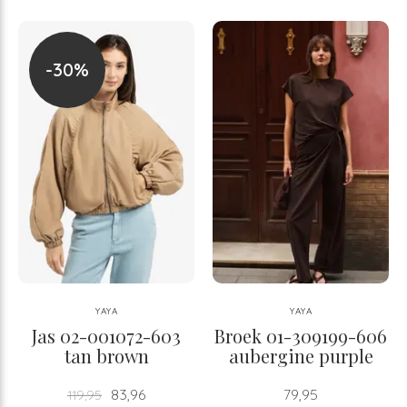
-30%
YAYA
YAYA
Jas 02-001072-603
Broek 01-309199-606
tan brown
aubergine purple
83,96
79,95
119,95