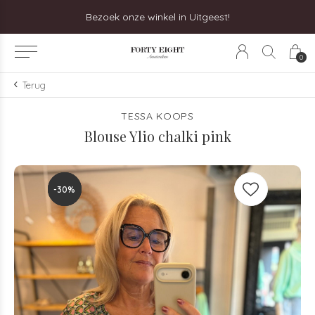
Bezoek onze winkel in Uitgeest!
0
Terug
TESSA KOOPS
Blouse Ylio chalki pink
-30%
-30%
-30%