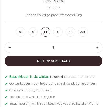
62,96
89,95
Incl. btw
Lees de volledige productomschrijving
XS
S
M
L
XL
XXL
NIET OP VOORRAAD
Beschikbaar in de winkel:
Beschikbaarheid controleren
Op werkdagen voor 16.00 uur besteld, vandaag verzonden!
Gratis verzending vanaf €75
Bezoek onze winkel in Uitgeest!
Betaal zoals jij wilt kies uit iDeal, PayPal, Creditcard of Klarna