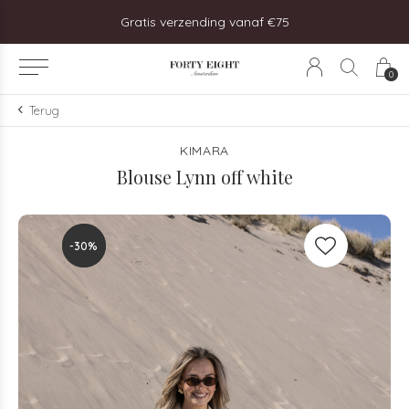
steld, vandaag verzonden!
Gratis verzending vanaf €75
0
Terug
KIMARA
Blouse Lynn off white
-30%
-30%