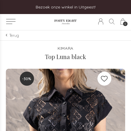
Bezoek onze winkel in Uitgeest!
0
Terug
KIMARA
Top Luna black
-30%
-30%