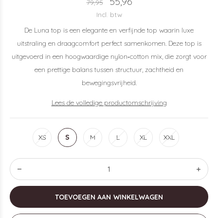
55,96
79,95
Incl. btw
De Luna top is een elegante en verfijnde top waarin luxe
uitstraling en draagcomfort perfect samenkomen. Deze top is
uitgevoerd in een hoogwaardige nylon‑cotton mix, die zorgt voor
een prettige balans tussen structuur, zachtheid en
bewegingsvrijheid.
Lees de volledige productomschrijving
XS
S
M
L
XL
XXL
TOEVOEGEN AAN WINKELWAGEN