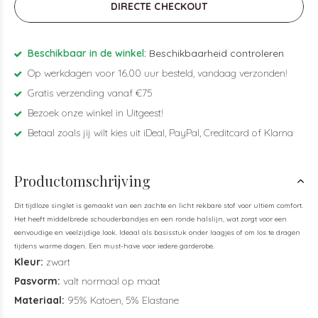
DIRECTE CHECKOUT
Beschikbaar in de winkel:
Beschikbaarheid controleren
Op werkdagen voor 16.00 uur besteld, vandaag verzonden!
Gratis verzending vanaf €75
Bezoek onze winkel in Uitgeest!
Betaal zoals jij wilt kies uit iDeal, PayPal, Creditcard of Klarna
Productomschrijving
Dit tijdloze singlet is gemaakt van een zachte en licht rekbare stof voor ultiem comfort.
Het heeft middelbrede schouderbandjes en een ronde halslijn, wat zorgt voor een
eenvoudige en veelzijdige look. Ideaal als basisstuk onder laagjes of om los te dragen
tijdens warme dagen. Een must-have voor iedere garderobe.
Kleur:
zwart
Pasvorm:
valt normaal op maat
Materiaal:
95% Katoen, 5% Elastane