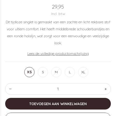
29,95
Incl. btw
Dit tijdloze singlet is gemaakt van een zachte en licht rekbare stof
voor ultiem comfort. Het heeft middelbrede schouderbandjes en
een ronde halslijn, wat zorgt voor een eenvoudige en veelzijdige
look.
Lees de volledige productomschrijving
XS
S
M
L
XL
TOEVOEGEN AAN WINKELWAGEN